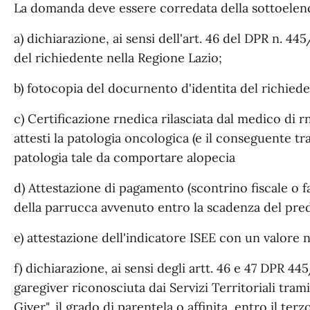
La domanda deve essere corredata della sottoele
a) dichiarazione, ai sensi dell'art. 46 del DPR n. 44
del richiedente nella Regione Lazio;
b) fotocopia del docurnento d'identita del richiede
c) Certificazione rnedica rilasciata dal medico di 
attesti la patologia oncologica (e il conseguente tr
patologia tale da comportare alopecia
d) Attestazione di pagamento (scontrino fiscale o fa
della parrucca avvenuto entro la scadenza del pred
e) attestazione dell'indicatore ISEE con un valore
f) dichiarazione, ai sensi degli artt. 46 e 47 DPR 4
garegiver riconosciuta dai Servizi Territoriali tra
Giver", il grado di parentela o affinita, entro il te