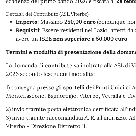
scadenza del primo bando 2026 è fissata al
28 febb
Dettagli del Contributo (ASL Viterbo)
Importo
: Massimo
250,00 euro
(comunque non s
Requisiti
: Essere residenti nel Lazio, affetti d
avere un
ISEE non superiore a 50.000 euro
.
Termini e modalita di presentazione della doman
La domanda di contribute va inoltrata alla ASL di V
2026 secondo leseguenti modalita:
1) consegna presso gli sportelli dei Punti Unici di 
Montefiascone, Bagnoregio, Viterbo, Vetralla e Civi
2) invio trarnite posta elettronica certificata all'indi
3) invio tramite raccomandata A. R. all'indirizzo: AS
Viterbo - Direzione Distretto B.