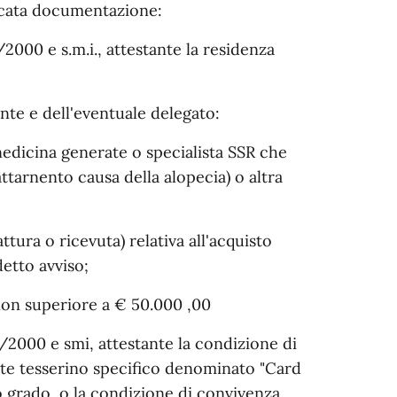
ncata documentazione:
5/2000 e s.m.i., attestante la residenza
nte e dell'eventuale delegato:
rnedicina generate o specialista SSR che
attarnento causa della alopecia) o altra
ttura o ricevuta) relativa all'acquisto
etto avviso;
 non superiore a € 50.000 ,00
45/2000 e smi, attestante la condizione di
mite tesserino specifico denominato "Card
rzo grado, o la condizione di convivenza