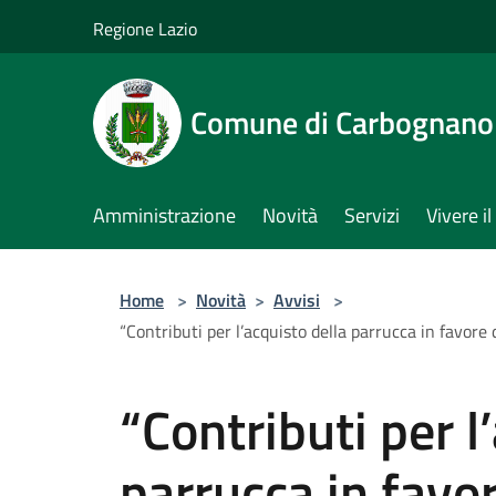
Salta al contenuto principale
Regione Lazio
Comune di Carbognano
Amministrazione
Novità
Servizi
Vivere 
Home
>
Novità
>
Avvisi
>
“Contributi per l’acquisto della parrucca in favo
“Contributi per l
parrucca in favo