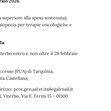
raio 2026.
uperiore alla spesa sostenuta).
a alopecia per terapie oncologiche e
da:
iterbo entro e non oltre il 28 febbraio
Accesso (PUA) di Tarquinia,
ta Castellana;
rizzo: prot.gen.asl.vt.it@legalrnail.it
L Viterbo, Via E. Fermi 15 - 01100