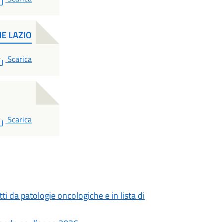
E LAZIO
PDF
Scarica
PDF
Scarica
tti da patologie oncologiche e in lista di