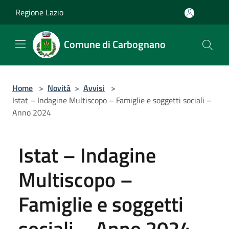
Salta al contenuto principale
Regione Lazio
Comune di Carbognano
Home
>
Novità
>
Avvisi
>
Istat – Indagine Multiscopo – Famiglie e soggetti sociali –
Anno 2024
Istat – Indagine
Multiscopo –
Famiglie e soggetti
sociali – Anno 2024