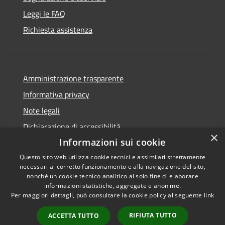
Leggi le FAQ
Richiesta assistenza
Amministrazione trasparente
Informativa privacy
Note legali
Dichiarazione di accessibilità
×
Informazioni sui cookie
Questo sito web utilizza cookie tecnici e assimilati strettamente
necessari al corretto funzionamento e alla navigazione del sito,
RSS
nonché un cookie tecnico analitico al solo fine di elaborare
Copyright © 2026 • Comune di
informazioni statistiche, aggregate e anonime.
Accessibilità
Carbognano • Powered by
Per maggiori dettagli, può consultare la cookie policy al seguente
link
Privacy
Municipium
Accesso
•
Cookie
redazione
RIFIUTA TUTTO
ACCETTA TUTTO