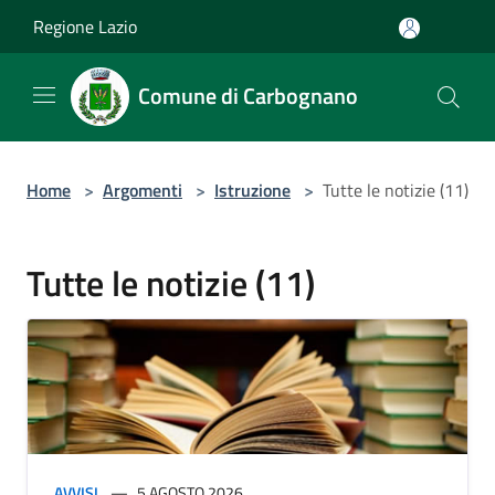
Salta al contenuto principale
Regione Lazio
Comune di Carbognano
Home
>
Argomenti
>
Istruzione
>
Tutte le notizie (11)
Tutte le notizie (11)
AVVISI
5 AGOSTO 2026