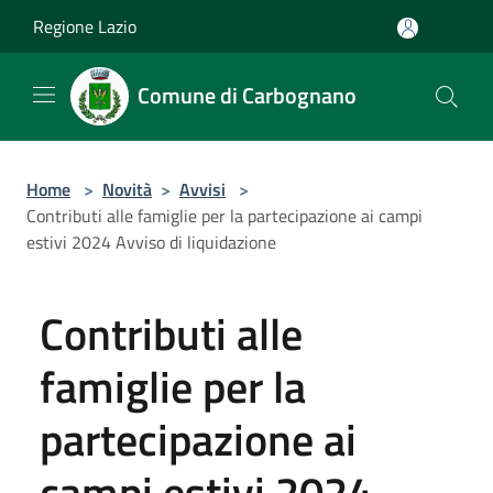
Salta al contenuto principale
Regione Lazio
Comune di Carbognano
Home
>
Novità
>
Avvisi
>
Contributi alle famiglie per la partecipazione ai campi
estivi 2024 Avviso di liquidazione
Contributi alle
famiglie per la
partecipazione ai
campi estivi 2024