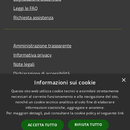
Leggi le FAQ
Richiesta assistenza
Amministrazione trasparente
Informativa privacy
Note legali
Dichiarazione di accessibilità
×
Informazioni sui cookie
Questo sito web utilizza cookie tecnici e assimilati strettamente
necessari al corretto funzionamento e alla navigazione del sito,
RSS
nonché un cookie tecnico analitico al solo fine di elaborare
Copyright © 2026 • Comune di
informazioni statistiche, aggregate e anonime.
Accessibilità
Carbognano • Powered by
Per maggiori dettagli, può consultare la cookie policy al seguente
link
Privacy
Municipium
Accesso
•
Cookie
redazione
RIFIUTA TUTTO
ACCETTA TUTTO