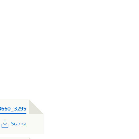
13660_3295
PDF
Scarica