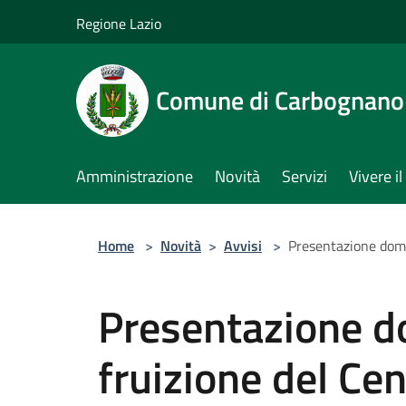
Salta al contenuto principale
Regione Lazio
Comune di Carbognano
Amministrazione
Novità
Servizi
Vivere 
Home
>
Novità
>
Avvisi
>
Presentazione doma
Presentazione d
fruizione del Ce