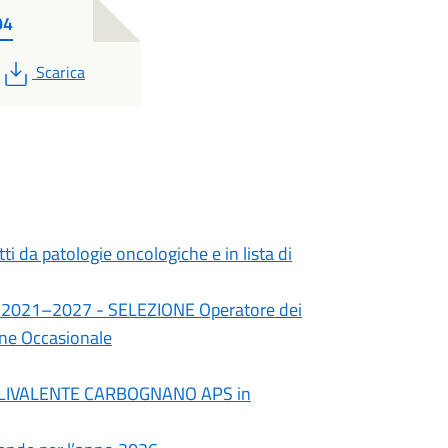
94
PDF
Scarica
tti da patologie oncologiche e in lista di
io 2021–2027 - SELEZIONE Operatore dei
one Occasionale
O POLIVALENTE CARBOGNANO APS in