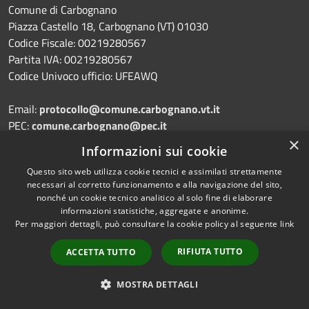
Comune di Carbognano
Piazza Castello 18, Carbognano (VT) 01030
Codice Fiscale: 00219280567
Partita IVA: 00219280567
Codice Univoco ufficio: UFEAWQ
Email:
protocollo@comune.carbognano.vt.it
PEC:
comune.carbognano@pec.it
Centralino Unico: 076161401
×
Informazioni sui cookie
Fax: 0761613716
Questo sito web utilizza cookie tecnici e assimilati strettamente
necessari al corretto funzionamento e alla navigazione del sito,
nonché un cookie tecnico analitico al solo fine di elaborare
informazioni statistiche, aggregate e anonime.
Prenotazione appuntamento
Per maggiori dettagli, può consultare la cookie policy al seguente
link
Segnalazione disservizio
RIFIUTA TUTTO
ACCETTA TUTTO
Leggi le FAQ
MOSTRA DETTAGLI
Richiesta assistenza