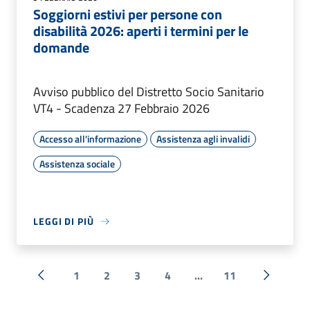
Soggiorni estivi per persone con
disabilità 2026: aperti i termini per le
domande
Avviso pubblico del Distretto Socio Sanitario
VT4 - Scadenza 27 Febbraio 2026
Accesso all'informazione
Assistenza agli invalidi
Assistenza sociale
LEGGI DI PIÙ
1
2
3
4
...
11
« Precedente
Successi