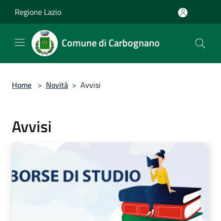
Salta al contenuto principale
Regione Lazio
Comune di Carbognano
Home
>
Novità
>
Avvisi
Avvisi