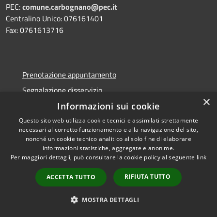
PEC:
comune.carbognano@pec.it
Centralino Unico: 076161401
Fax: 0761613716
Prenotazione appuntamento
Segnalazione disservizio
×
Leggi le FAQ
Informazioni sui cookie
Richiesta assistenza
Questo sito web utilizza cookie tecnici e assimilati strettamente
necessari al corretto funzionamento e alla navigazione del sito,
nonché un cookie tecnico analitico al solo fine di elaborare
informazioni statistiche, aggregate e anonime.
Per maggiori dettagli, può consultare la cookie policy al seguente
link
Amministrazione trasparente
RIFIUTA TUTTO
ACCETTA TUTTO
Informativa privacy
Note legali
MOSTRA DETTAGLI
Dichiarazione di accessibilità