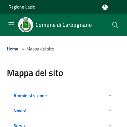
Salta al contenuto principale
Regione Lazio
Comune di Carbognano
Home
>
Mappa del sito
Mappa del sito
Amministrazione
Novità
Servizi